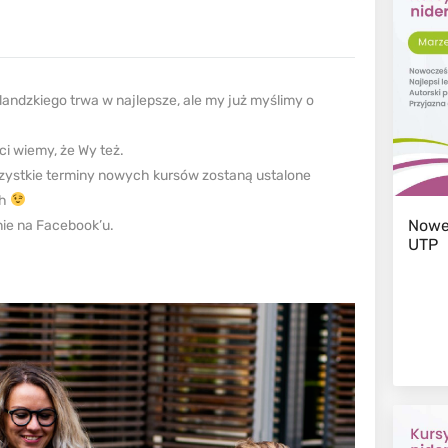
andzkiego trwa w najlepsze, ale my już myślimy o
i wiemy, że Wy też.
szystkie terminy nowych kursów zostaną ustalone
ch
Nowe
onie na Facebook’u.
UTP