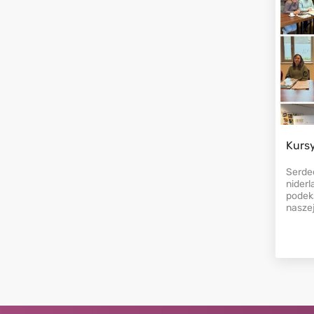
Kurs
Serde
nider
podeks
naszej