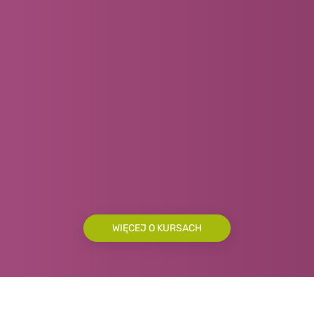
WIĘCEJ O KURSACH